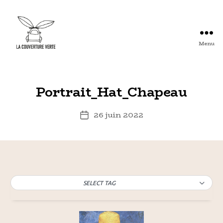
Menu
Arles
:
La
Couverture
Portrait_Hat_Chapeau
Verte
-
26 juin 2022
Date
Association
de
d'Artistes
l’article
Plasticiens
et
autres
...
SELECT TAG