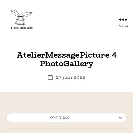
Menu
Arles
:
La
Couverture
AtelierMessagePicture 4
Verte
PhotoGallery
-
Association
d'Artistes
27 juin 2022
Date
Plasticiens
de
et
l’article
autres
...
SELECT TAG