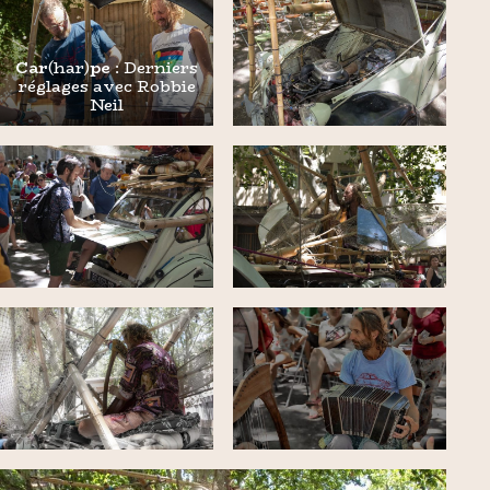
Car
(har)
pe
: Derniers
réglages avec Robbie
Neil