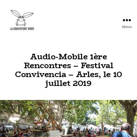
Menu
Arles
:
La
Couverture
Audio-Mobile 1ère
Verte
Rencontres – Festival
-
Convivencia – Arles, le 10
Association
d'Artistes
juillet 2019
Plasticiens
et
autres
...